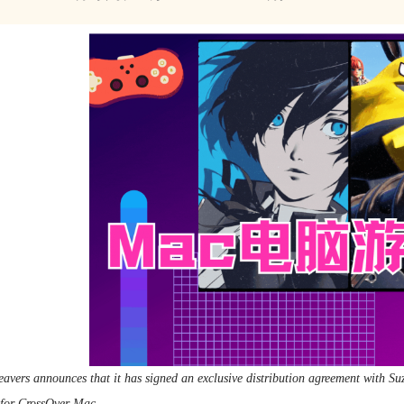
vers announces that it has signed an exclusive distribution agreement with Suz
 for CrossOver Mac.