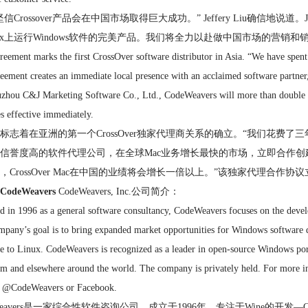
信Crossover产品会在中国市场取得巨大成功。” Jeffery Liu确信地说道。
nux上运行Windows软件的完美产品。我们将全力以赴做中国市场的营销
reement marks the first CrossOver software distributor in Asia. “We have spent
reement creates an immediate local presence with an acclaimed software partner,
uzhou C&J Marketing Software Co., Ltd., CodeWeavers will more than double i
 effective immediately.
标志着在亚洲的第一个CrossOver独家代理商关系的确立。“我们花费了三
信誉度高的软件代理公司，在全球Mac业务增长最快的市场，立即合作创
，CrossOver Mac在中国的业绩将会增长一倍以上。”该独家代理合作协
 CodeWeavers
CodeWeavers, Inc.公司简介：
 in 1996 as a general software consultancy, CodeWeavers focuses on the devel
pany’s goal is to bring expanded market opportunities for Windows software d
e to Linux. CodeWeavers is recognized as a leader in open-source Windows por
m and elsewhere around the world. The company is privately held. For more 
r @CodeWeavers or Facebook.
eWeavers是一家综合性软件咨询公司，成立于1996年，专注于Wine的开发—