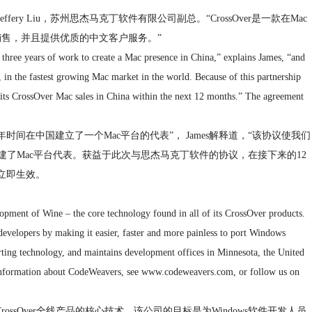
Jeffery Liu，苏州思杰马克丁软件有限公司副总。“CrossOver是一款在Mac
和销售，并且提供优质的中文客户服务。”
 three years of work to create a Mac presence in China,” explains James, “and
 in the fastest growing Mac market in the world. Because of this partnership
ts CrossOver Mac sales in China within the next 12 months.” The agreement
年时间在中国建立了一个Mac平台的代表”， James解释道，“该协议使我们
建了Mac平台代表。获益于此次与思杰马克丁软件的协议，在接下来的12
议立即生效。
opment of Wine – the core technology found in all of its CrossOver products.
evelopers by making it easier, faster and more painless to port Windows
ting technology, and maintains development offices in Minnesota, the United
information about CodeWeavers, see www.codeweavers.com, or follow us on
CrossOver全线产品的核心技术。该公司的目标是为Windows软件开发人员