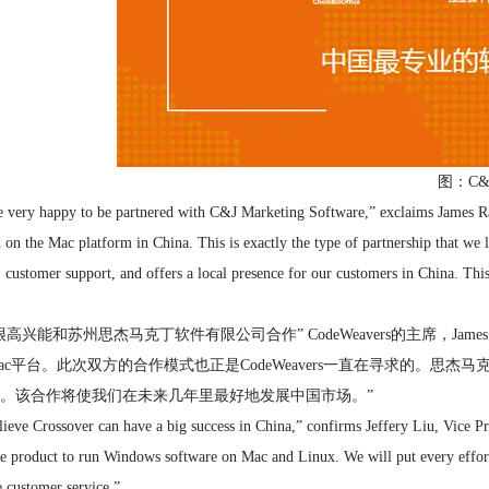
图：C&
 very happy to be partnered with C&J Marketing Software,” exclaims James Ra
 on the Mac platform in China. This is exactly the type of partnership that w
, customer support, and offers a local presence for our customers in China. This
很高兴能和苏州思杰马克丁软件有限公司合作” CodeWeavers的主席，Ja
ac平台。此次双方的合作模式也正是CodeWeavers一直在寻求的。
。该合作将使我们在未来几年里最好地发展中国市场。”
ieve Crossover can have a big success in China,” confirms Jeffery Liu, Vice P
e product to run Windows software on Mac and Linux. We will put every effort
 customer service.”