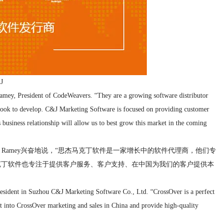
J
mey, President of CodeWeavers. “They are a growing software distributor
e look to develop. C&J Marketing Software is focused on providing customer
 business relationship will allow us to best grow this market in the coming
mes Ramey兴奋地说，“思杰马克丁软件是一家增长中的软件代理商，他们专
思杰马克丁软件也专注于提供客户服务、客户支持、在中国为我们的客户提供本
resident in Suzhou C&J Marketing Software Co., Ltd. “CrossOver is a perfect
 into CrossOver marketing and sales in China and provide high-quality