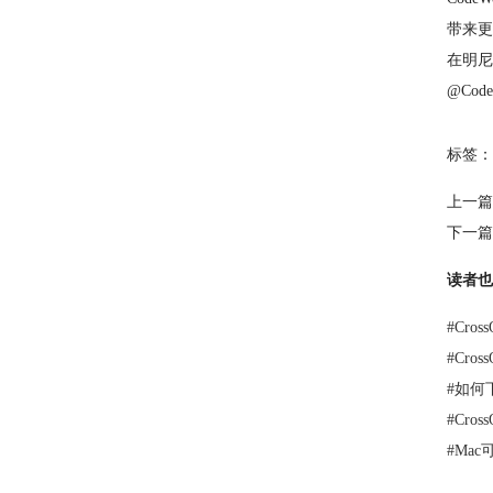
带来更
在明尼
@Code
标签：
上一篇
下一篇
读者也
#
Cro
#
Cro
#
如何下
#
Cros
#
Ma