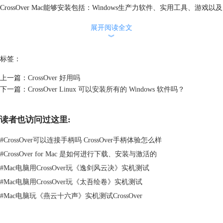
CrossOver Mac能够安装包括：Windows生产力软件、实用工具、游戏以及
设计软件等，安装完成后可以像原生软件一样自如使用。统一的复制和粘
展开阅读全文
贴系统、快捷键等，让你可以随时随地使用Windows软件。
︾
一般来讲，只要有一款CrossOver，即便是没有虚拟机，也无需重启系
统，就可以在任意一个地方安装Windows软件，一样的简单高效，快速便
标签：
捷。
而且，与其他两个方法相比较来说，CrossOver价格更低，性能更快，无
上一篇：
CrossOver 好用吗
需安装虚拟机，无论您是Mac还是Linux系统，都可以成功安装Windows软
下一篇：
CrossOver Linux 可以安装所有的 Windows 软件吗？
件。
温馨提示：CrossOver官网为您提供详细的软件使用教程，您在使用过程
读者也访问过这里:
中有任何疑问都可与在线客服交流沟通，目前正处于CrossOver新品上线
阶段，进行149，即可获取
CrossOver序列号
。
#
CrossOver可以连接手柄吗 CrossOver手柄体验怎么样
文章内容为原创，转载请注明出处：
#
CrossOver for Mac 是如何进行下载、安装与激活的
http://www.crossoverchina.com/news/mac-fs.html
#
Mac电脑用CrossOver玩《逸剑风云决》实机测试
#
Mac电脑用CrossOver玩《太吾绘卷》实机测试
#
Mac电脑玩《燕云十六声》实机测试CrossOver