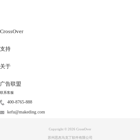
CrossOver
支持
图3：使用.cxarchive
按照以上几部都操作完成之后，我们在 Mac 桌面上就可以找到已经导出
关于
来的文件了，接下来我们将其保存好就可以了。
广告联盟
联系客服
400-8765-888
kefu@makeding.com
图4：导出的文件
Copyright © 2026
CrossOver
以上就是对于如何备份已经安装的 Windows 应用程序的相关介绍，有需
苏州思杰马克丁软件有限公司
要的小伙伴们可以进行参考。