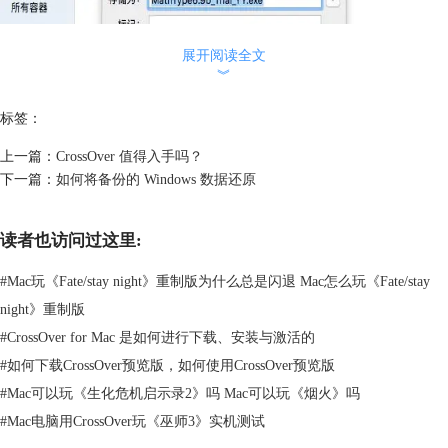
展开阅读全文
︾
标签：
上一篇：
CrossOver 值得入手吗？
下一篇：
如何将备份的 Windows 数据还原
读者也访问过这里:
#
Mac玩《Fate/stay night》重制版为什么总是闪退 Mac怎么玩《Fate/stay
night》重制版
#
CrossOver for Mac 是如何进行下载、安装与激活的
#
如何下载CrossOver预览版，如何使用CrossOver预览版
#
Mac可以玩《生化危机启示录2》吗 Mac可以玩《烟火》吗
图2：存储
#
Mac电脑用CrossOver玩《巫师3》实机测试
3、接下来就会跳出一个小窗口表示扩展名吧不正确，点击“使
用.cxarchive”即可。