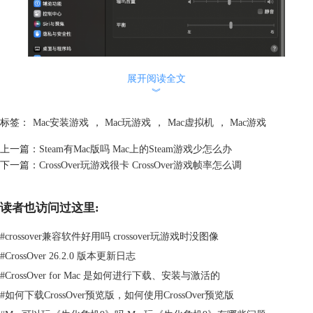
图1：输出设备
展开阅读全文
︾
2、更新CrossOver版本
检查目前使用的CrossOver是否为最新版本，你可以前往CrossOver中文网
标签：
Mac安装游戏
，
Mac玩游戏
，
Mac虚拟机
，
Mac游戏
站，下载并安装最新版本，查看问题是否得到解决。
上一篇：
Steam有Mac版吗 Mac上的Steam游戏少怎么办
下一篇：
CrossOver玩游戏很卡 CrossOver游戏帧率怎么调
读者也访问过这里:
#
crossover兼容软件好用吗 crossover玩游戏时没图像
#
CrossOver 26.2.0 版本更新日志
图2：CrossOver
#
CrossOver for Mac 是如何进行下载、安装与激活的
通过以上步骤，大多数用户应该能够解决CrossOver中游戏没有声音的问
#
如何下载CrossOver预览版，如何使用CrossOver预览版
题。