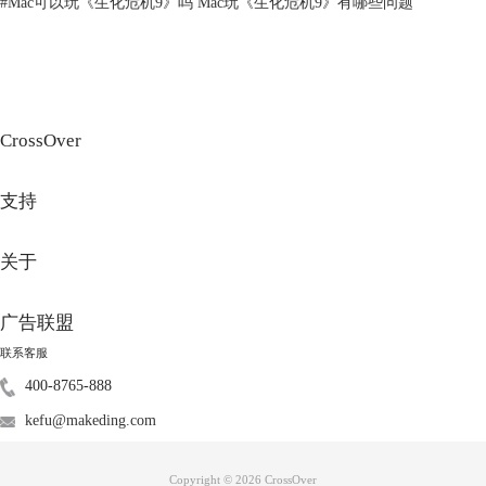
#
Mac可以玩《生化危机9》吗 Mac玩《生化危机9》有哪些问题
二、CrossOver里的游戏声音怎么调整
解决了声音问题，你可能还想要调整游戏中的音效设置，以便获得更好的
体验。下面是一些实用的调整技巧，帮助你优化
CrossOver
中的游戏声
音。
1、调整游戏内音量设置
CrossOver
在游戏中，一般在“设置”菜单中，找到音频设置，检查音效、背景音乐和
语音的音量滑块。根据个人喜好，适当调节这些音量大小。
支持
关于
广告联盟
联系客服
400-8765-888
kefu@makeding.com
图3：调整游戏音量
Copyright © 2026
CrossOver