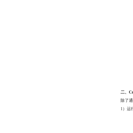
二、Cr
除了通
1）运行“