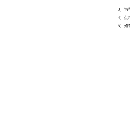
3）为
4）点
5）如