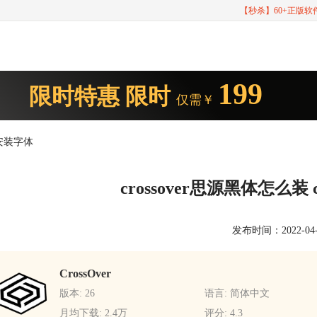
【秒杀】60+正版
199
限时特惠
限时
仅需￥
怎么安装字体
crossover思源黑体怎么装 
发布时间：2022-04-29
CrossOver
版本: 26
语言: 简体中文
月均下载: 2.4万
评分: 4.3