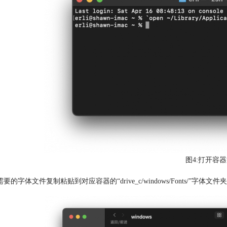
图4:打开容
需要的字体文件复制粘贴到对应容器的“drive_c/windows/Fonts/”字