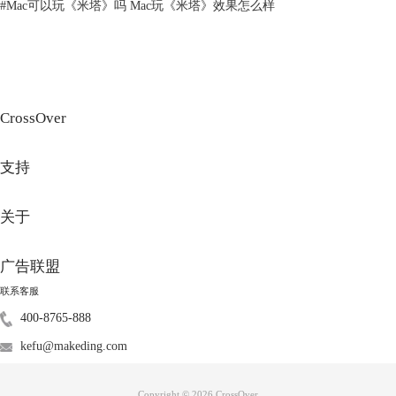
个驱动程序可以提供一些方便的功能，如共享文件夹，剪贴板等。但是，
#
Mac可以玩《米塔》吗 Mac玩《米塔》效果怎么样
这个驱动程序也可能会引起一些兼容性和安全性的问题 。例如，如果用
户更新了Mac或者Windows的系统版本，那么Parallels Tools可能会失效或
者出错。如果用户下载了一些恶意软件或者病毒到虚拟机中，那么
Parallels Tools可能会被利用来感染Mac或者其他虚拟机。
CrossOver
支持
关于
广告联盟
联系客服
图3：Parallels Tools
400-8765-888
kefu@makeding.com
二、crossover对mac电脑的危害
Crossover是一款虚拟机软件，它可以让用户在Mac上运行一些Windows专
用的软件或者游戏。Crossover的优点是不需要安装完整的Windows操作系
Copyright © 2026
CrossOver