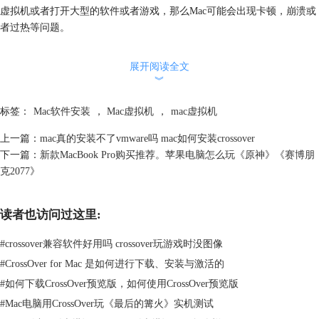
虚拟机或者打开大型的软件或者游戏，那么Mac可能会出现卡顿，崩溃或
者过热等问题。
展开阅读全文
︾
标签：
Mac软件安装
，
Mac虚拟机
，
mac虚拟机
上一篇：
mac真的安装不了vmware吗 mac如何安装crossover
下一篇：
新款MacBook Pro购买推荐。苹果电脑怎么玩《原神》《赛博朋
克2077》
读者也访问过这里:
#
crossover兼容软件好用吗 crossover玩游戏时没图像
图2：配置虚拟机
#
CrossOver for Mac 是如何进行下载、安装与激活的
#
如何下载CrossOver预览版，如何使用CrossOver预览版
2、增加系统的复杂性和不稳定性
#
Mac电脑用CrossOver玩《最后的篝火》实机测试
Parallels需要在Mac上安装一个额外的驱动程序，叫做Parallels Tools。这