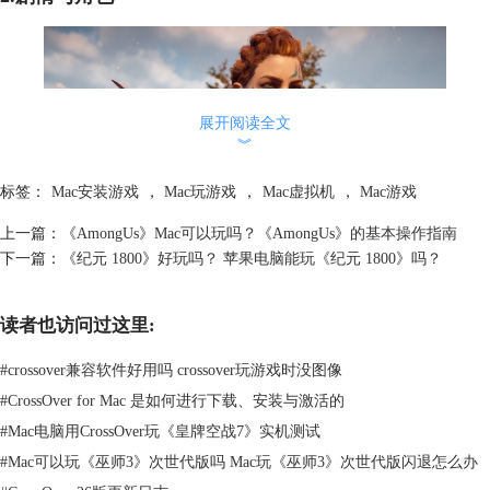
展开阅读全文
︾
标签：
Mac安装游戏
，
Mac玩游戏
，
Mac虚拟机
，
Mac游戏
上一篇：
《AmongUs》Mac可以玩吗？《AmongUs》的基本操作指南
下一篇：
《纪元 1800》好玩吗？ 苹果电脑能玩《纪元 1800》吗？
图2：角色
玩家扮演的主角是埃洛伊（Aloy），一个被部落排斥的年轻女性。她在一
读者也访问过这里:
个名为雷瑟夫的独行者的抚养下长大，学习了生存技能和狩猎技巧。游戏
主线围绕着解开埃洛伊身世之谜和揭示人类命运的阴谋展开，引领玩家踏
#
crossover兼容软件好用吗 crossover玩游戏时没图像
上一场充满冒险和发现的旅程。
#
CrossOver for Mac 是如何进行下载、安装与激活的
3.游戏玩法与特色
作为一款动作角色扮演游戏，《地平线：零之曙光》提供了丰富多样的游
#
Mac电脑用CrossOver玩《皇牌空战7》实机测试
戏玩法。
#
Mac可以玩《巫师3》次世代版吗 Mac玩《巫师3》次世代版闪退怎么办