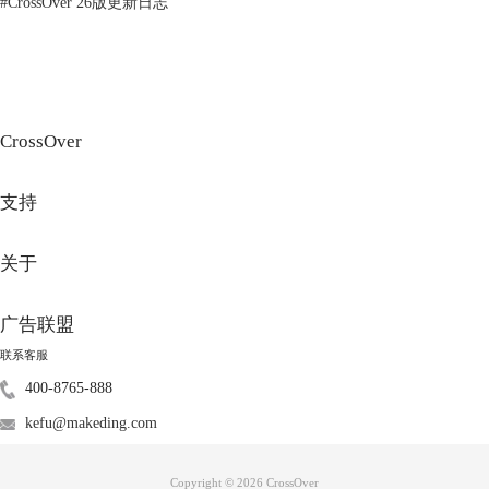
#
CrossOver 26版更新日志
CrossOver
支持
图3：游戏
动作冒险与狩猎：玩家可以探索开放世界，进行战斗、攀爬、潜行等活
关于
动，利用各种武器和工具对抗机械生物。
开放世界探索：游戏地图包含多样化的生态环境和丰富的任务，让玩家自
广告联盟
由探索并发现隐藏的秘密。
科技与生存元素：玩家需要分析机械生物的构成和弱点，采集资源、制作
联系客服
道具来提升装备和应对挑战。
400-8765-888
4.视觉艺术与音效
kefu@makeding.com
《地平线：零之曙光》以其精美的图形设计、逼真的角色建模和优秀的音
效设计获得了广泛好评。游戏的视觉和音效效果营造了一个充满神秘与壮
丽的游戏世界，增强了玩家的沉浸感和代入感。
Copyright © 2026
CrossOver