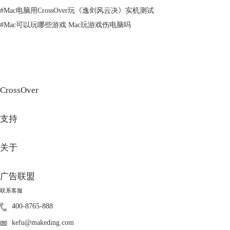
虽然Steam上有不少支持Mac的游戏，但是仍然有一些游戏是只支持
#
Mac电脑用CrossOver玩《逸剑风云决》实机测试
Windows系统的，例如《生化危机2：重制版》、《只狼：影逝二度》、
#
Mac可以玩哪些游戏 Mac玩游戏伤电脑吗
《荒野大镖客：救赎2》、《GTA5》、《刺客信条：奥德赛》、《使命召
唤：现代战争》、《战地5》、《荣耀战魂》、《黑暗之魂3》、《怪物猎
人：世界》等等。如果你想在Mac上玩这些游戏，又该怎么办呢？
CrossOver
支持
关于
图3：不支持Mac系统
广告联盟
其实，有一些方法可以让你在Mac上运行Windows游戏，但是需要一些额
联系客服
外的步骤和工具，而且可能会影响游戏的性能和稳定性，所以你需要自己
400-8765-888
权衡利弊，决定是否要尝试。以下是一些常用的方法：
1、使用CrossOver
kefu@makeding.com