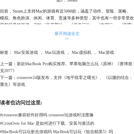
图1：Steam
目前，Steam上支持Mac的游戏有近5000款，涵盖了动作、冒险、策略、
模拟、角色扮演、休闲、体育、竞速等多种类型，其中也有一些非常受欢
迎和经典的游戏，例如《半衰期2》、《传送门2》、《文明6》、《刺客
信条2》、《巫师3》、《地铁：离去》、《火炬之光2》、《堡垒》、
展开阅读全文
《群星》、《异星工厂》、《饥荒》、《地下城守护者2》、《超级肉食
︾
男孩》、《双点医院》、《火影忍者：究极忍者风暴4》等。你可以在这
标签：
Mac安装游戏
，
Mac玩游戏
，
Mac虚拟机
，
Mac游戏
些游戏中找到你喜欢的风格和玩法，享受Mac上的游戏体验。
上一篇：
新款MacBook Pro购买推荐。苹果电脑怎么玩《原神》《赛博朋
克2077》
下一篇：
crossover24版发布，支持《地平线零之曙光》、《以撒的结合：
重生》等游戏
读者也访问过这里:
#
crossover兼容软件好用吗 crossover玩游戏时没图像
图2：Steam支持Mac游戏
#
CrossOver for Mac 是如何进行下载、安装与激活的
#
MacBook可以玩射击游戏吗 MacBook可以玩《狙击精英5》吗
二、steam上的游戏没有Mac版怎么办