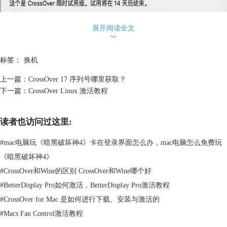
展开阅读全文
︾
标签：
换机
上一篇：
CrossOver 17 序列号哪里获取？
下一篇：
CrossOver Linux 激活教程
读者也访问过这里:
#
mac电脑玩《暗黑破坏神4》卡在登录界面怎么办，mac电脑怎么免费玩
《暗黑破坏神4》
图3：普通解锁模式
#
CrossOver和Wine的区别 CrossOver和Wine哪个好
步骤4：
如果您是新用户，需要输入您的姓名和邮箱，设置密码。完成后
#
BetterDisplay Pro如何激活，BetterDisplay Pro激活教程
输入
CrossOver激活码
，并点击底部的解锁按钮。
#
CrossOver for Mac 是如何进行下载、安装与激活的
#
Macs Fan Control激活教程