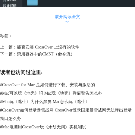
展开阅读全文
︾
标签：
上一篇：
能否安装 CrossOver 上没有的软件
下一篇：
禁用容器中的CMST（命令流）
读者也访问过这里:
图2：Bottles
CrossOver不仅可以帮助Mac快速运行Windows软件，同样可以帮助
#
CrossOver for Mac 是如何进行下载、安装与激活的
Linux。在Linux此系统下手动删除的方法也是类似的，对应的容器目录
#
Mac可以玩《地壳》吗 Mac玩《地壳》弹窗警告怎么办
在“~/.cxoffice/“中。
#
Mac玩《逃生》为什么黑屏 Mac怎么玩《逃生》
有兴趣尝试的小伙伴们可以在中文网站进行免费下载试用，当然如果想要
一直使用的话那么就需要正确获取
CrossOver激活码
了。
#
CrossOver如何登录暴雪战网 CrossOver登录国服暴雪战网无法弹出登录
想要了解更多关于这款类虚拟机软件的使用技巧可以在服务页进行搜索。
窗口怎么办
本文为原创，转载请标明原址：
www.crossoverchina.com/rumen/sdsc-
#
Mac电脑用CrossOver玩《永劫无间》实机测试
corq.html