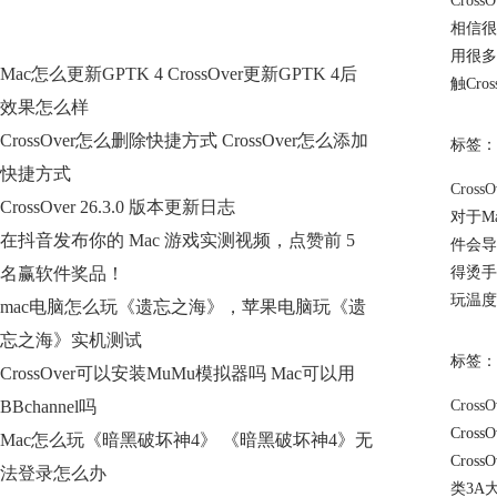
Cros
相信很
用很多
Mac怎么更新GPTK 4 CrossOver更新GPTK 4后
触Cr
效果怎么样
CrossOver怎么删除快捷方式 CrossOver怎么添加
标签：
快捷方式
Cros
CrossOver 26.3.0 版本更新日志
对于M
在抖音发布你的 Mac 游戏实测视频，点赞前 5
件会导
名赢软件奖品！
得烫手
玩温度
mac电脑怎么玩《遗忘之海》，苹果电脑玩《遗
忘之海》实机测试
标签：
CrossOver可以安装MuMu模拟器吗 Mac可以用
BBchannel吗
Cros
Cro
Mac怎么玩《暗黑破坏神4》 《暗黑破坏神4》无
Cro
法登录怎么办
类3A