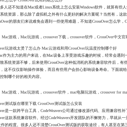
sOver怎么学 CrossOver试用到期怎么办
多人还不知道在Mac或者Linux系统上怎么安装Windows软件，就
系统资源，那么除了虚拟机之外有什么更好的解决方案呢？当然有，这款由CodeW
ossOver的朋友们来说难免会遇到一些使用难题，不知道CrossOver怎么学
Mac游戏
，
Mac玩游戏
，
crossover下载
，
crossover软件
，
CrossOver中文
sOver玩游戏太烫了怎么办 Mac云游戏和用CrossOver玩温度控制哪个好
ac作为主力的用户来说，在Mac设备上享受游戏乐趣的时候，经常会遇到
致系统资源不够，后来使用CrossOver这种低消耗的系统兼容软件后，有些
，这不仅仅影响操作体验，而且有些用户会担心影响设备寿命。下面就给大家介绍一
控制哪个好的相关内容。
Mac游戏
，
Mac玩游戏
，
crossover软件
，
mac电脑玩游戏
，
crossover for m
sOver测试版在哪里下载 CrossOver测试版怎么安装
ssOver是一款跨平台工具，CodeWeavers公司通过修改源代码、应
ssOver这款系统兼容软件。经过CodeWeavers开发团队的不懈努力，早
大作的程度。很多人还不清楚CrossOver测试版的获取途径，有人甚至在第