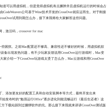
算有些人知道可以用虚拟机，但是觉得虚拟机有点臃肿并且虚拟机运行的时候会占
eavers公司基于Wine技术开发的CrossOver就应运而生。对于刚接
，CrossOver试用到期怎么办，接下来我将给大家解答这些问题。
官网
，
激活码
，
crossover for mac
一些困扰。之前Mac配置还不够高、兼容性还不够好的时候，用虚拟机软
设备出现发热问题，有不少玩家反馈说用CrossOver运行游戏时，Mac变
下CrossOver玩游戏太烫了怎么办，Mac云游戏和用CrossOver
ac
用兼容性补丁、添加更友好的配置工具和自动安装脚本等方式，最终开发出来
就从一开始发布时的“勉强运行Office”逐步进化到能流畅运行《最后生还者》这
三方下载站踩到过捆绑软件的坑。那么接下来我就来讲讲CrossOver测试版