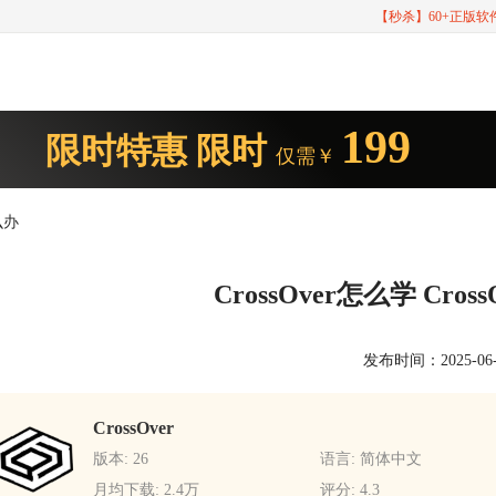
【秒杀】60+正版
199
限时特惠
限时
仅需￥
么办
CrossOver怎么学 Cr
发布时间：2025-06-25
CrossOver
版本: 26
语言: 简体中文
月均下载: 2.4万
评分: 4.3