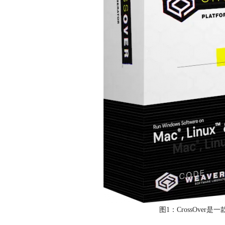
图1：CrossOver