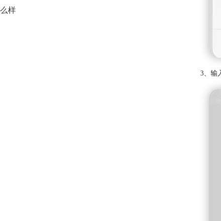
么样
3、输