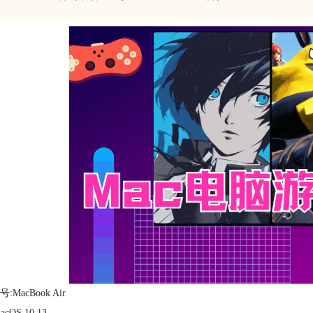
:MacBook Air
cOS 10.13