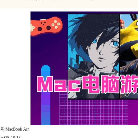
:MacBook Air
cOS 10.13