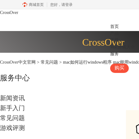
商城首页
您好，
请登录
CrossOver
首页
产品
CrossOver
下载
Mac游戏大全
服务
CrossOver中文官网
>
常见问题
> mac如何运行windows程序 mac能用win
购买
服务中心
新闻资讯
新手入门
常见问题
游戏评测