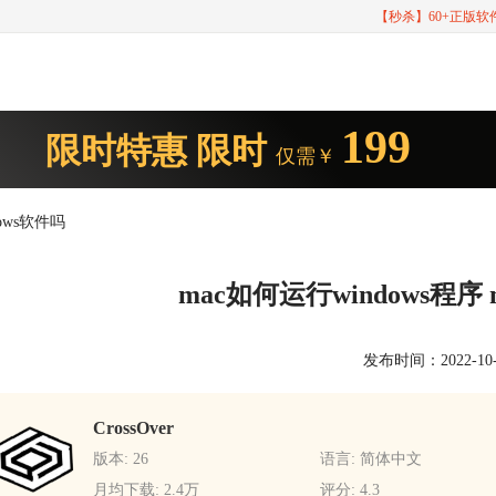
【秒杀】60+正版
199
限时特惠
限时
仅需￥
dows软件吗
mac如何运行windows程序 
发布时间：2022-10-18
CrossOver
版本: 26
语言: 简体中文
月均下载: 2.4万
评分: 4.3