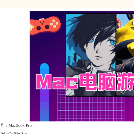
：MacBook Pro
acOs Big Sur