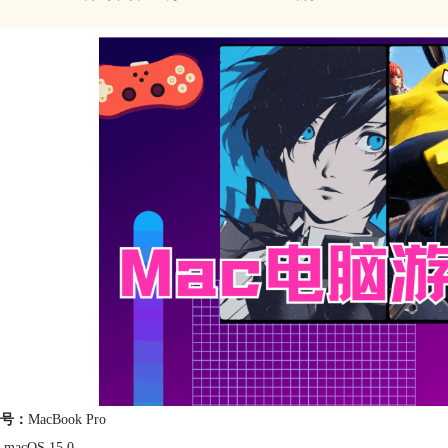
号：
MacBook Pro
macOS 15.0