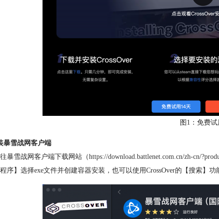
图1：免费试
装暴雪战网客户端
往暴雪战网客户端下载网站（
https://download.battlenet.com.cn/zh-cn/?prod
程序】选择exe文件并创建容器安装，也可以使用CrossOver的【搜索】