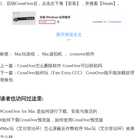
1、启动CrossOver后，点击左下角【安装】，并搜索【Steam】。
展开阅读全文
︾
标签：
Mac玩游戏
，
Mac虚拟机
，
crossover软件
上一篇：
CrossOver怎么删除软件 CrossOver可以联机吗
下一篇：
CrossOver如何玩《Fate Extra CCC》 CrossOver能不能加载纹理
替换包
图2：搜索Steam
2、点击【Steam】进入安装界面，在安装界面，我们手动创建Steam安装
读者也访问过这里:
的容器，默认自动创建新的Windows10的空容器。在安装Steam过程中出
现报错（例如d3dcompiler 47下载错误），我们要检查目前使用的
#
CrossOver for Mac 是如何进行下载、安装与激活的
CrossOver是否为最新版的。如果不是最新版，可以前往CrossOver中文网
#
如何下载CrossOver预览版，如何使用CrossOver预览版
站下载最新版本。如果已经是最新版，需要使用加速器，例如雷神加速器
#
Mac玩《艾尔登法环》怎么屏蔽反作弊程序 Mac玩《艾尔登法环》效果
（点击
这里
下载），加速Steam商店后重新按照上文步骤安装Steam即可。
怎么样