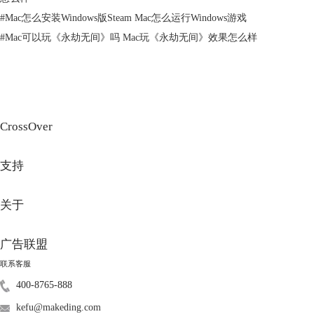
#
Mac怎么安装Windows版Steam Mac怎么运行Windows游戏
#
Mac可以玩《永劫无间》吗 Mac玩《永劫无间》效果怎么样
CrossOver
支持
图3：创建容器安装Steam
3、如果加速后仍报错，可以直接在Steam官方网站上下载exe格式的安装
关于
包，然后在CrossOver里选择【安装不在列表里的应用程序】，并选择
Steam安装包手动安装。安装流程和在线安装的流程基本相同，安装路径
均保持默认即可。
广告联盟
联系客服
400-8765-888
kefu@makeding.com