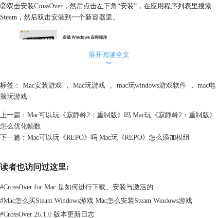
②双击安装CrossOver，然后点击左下角“安装”，在应用程序列表里搜索
Steam，然后双击安装到一个新容器里。
展开阅读全文
︾
标签：
Mac安装游戏
，
Mac玩游戏
，
mac玩windows游戏软件
，
mac电
脑玩游戏
上一篇：
Mac可以玩《寂静岭2：重制版》吗 Mac玩《寂静岭2：重制版》
怎么优化帧数
图2：在应用程序列表搜索、安装Steam
下一篇：
Mac可以玩《REPO》吗 Mac玩《REPO》怎么添加模组
安装完成后，更改容器的高级设置，将图形设置为D3DMetal，开启
MSync，其余选项根据设备情况选择是否开启。
读者也访问过这里:
#
CrossOver for Mac 是如何进行下载、安装与激活的
#
Mac怎么买Steam Windows游戏 Mac怎么安装Steam Windows游戏
#
CrossOver 26.1.0 版本更新日志