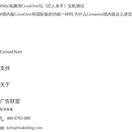
#
Mac电脑用CrossOver玩《巨人杀手》实机测试
#
国内版CrossOver和国际版的功能一样吗 为什么Crossover国内版这么便宜
图3：更改容器设置
③如果遇到安装失败的情况，我们也可以从Steam官网
（https://store.steampowered.com）下载Windows版Steam进行安装。
CrossOver
支持
关于
广告联盟
联系客服
图4：从Steam官网下载应用程序
400-8765-888
④回到CrossOver，点击左下角的安装，选择一个不在列表里的应用程
kefu@makeding.com