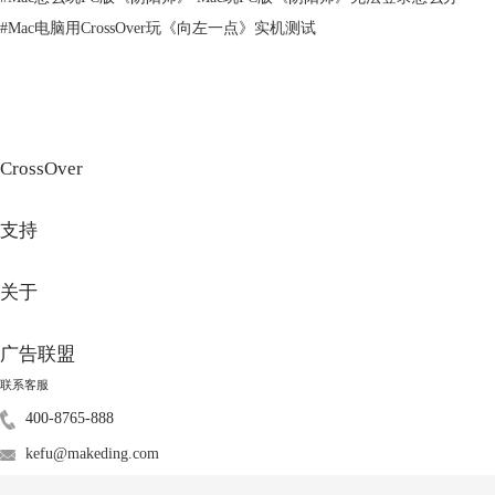
《绝区零》是上海米哈游网络科技股份有限公司制作发行的都市动作冒险
#
Mac电脑用CrossOver玩《向左一点》实机测试
游戏，在一个被神秘灾害“空洞”侵袭的世界中，旧文明覆灭，秩序被埋
葬，但还存在一座能应对“空洞”灾害的都市：‌
新艾利都
。玩家将扮演“绳
匠”，引导人们探索空洞、挑战强敌，并帮助他们达成使命。‌该游戏目前
仅有PC版本，如果想在苹果电脑玩，
游戏需要通过CrossOver苹果兼容软
件运行。
CrossOver
支持
关于
广告联盟
联系客服
图3 绝区零
400-8765-888
4.《霍格沃茨之遗》
kefu@makeding.com
《霍格沃茨之遗》是一款基于《哈利·波特》系列书籍设定的游戏，故事