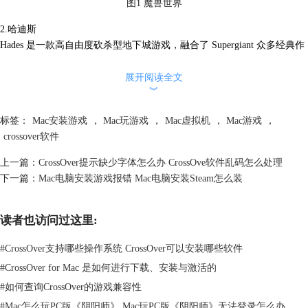
图1 魔兽世界
2.哈迪斯
Hades 是一款高自由度砍杀型地下城游戏，融合了 Supergiant 众多经典作
品的传统特色，
游戏的背景是玩家将控制作为不朽的冥王哈迪斯之子，挥
舞着来自奥林匹斯山充满神力的各种武器，获取奥林匹斯众神给予的恩
展开阅读全文
︾
赐，逃离冥界。
标签：
Mac安装游戏
，
Mac玩游戏
，
Mac虚拟机
，
Mac游戏
，
crossover软件
上一篇：
CrossOver提示缺少字体怎么办 CrossOve软件乱码怎么处理
下一篇：
Mac电脑安装游戏报错 Mac电脑安装Steam怎么装
读者也访问过这里:
#
CrossOver支持哪些操作系统 CrossOver可以安装哪些软件
#
CrossOver for Mac 是如何进行下载、安装与激活的
图2 哈迪斯
#
如何查询CrossOver的游戏兼容性
3.绝区零
#
Mac怎么玩PC版《阴阳师》 Mac玩PC版《阴阳师》无法登录怎么办