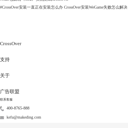
#
CrossOver安装一直正在安装怎么办 CrossOver安装WeGame失败怎么解决
图2：创建虚拟机
虚拟机的安装不需要将磁盘分区，直接将Windows镜像文件导入虚拟机软
件安装即可。
3.启动方式
CrossOver
（1）双系统
支持
关于
广告联盟
联系客服
400-8765-888
图3：启动磁盘
kefu@makeding.com
双系统的启动比较麻烦，如果正在运行macOS系统，需要通过【偏好设置