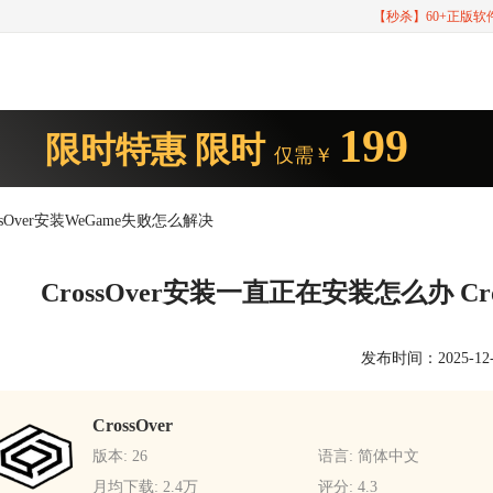
【秒杀】60+正版
199
限时特惠
限时
仅需￥
ssOver安装WeGame失败怎么解决
CrossOver安装一直正在安装怎么办 Cr
发布时间：2025-12-26
CrossOver
版本: 26
语言: 简体中文
月均下载: 2.4万
评分: 4.3