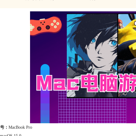
号：
MacBook Pro
macOS 15.0