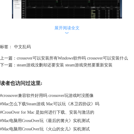
展开阅读全文
︾
图2：windows10乱码现象
标签：
中文乱码
二、解决CrossOver中文乱码问题
上一篇：
crossover可以安装所有Windows软件吗 crossover可以安装什么
造成CrossOver中文乱码的原因，无非就是因为容器中缺少对应的中文字
下一篇：
steam游戏没删却还要安装 steam游戏突然要重新安装
体，因此解决方式就是往容器中添加合适的中文字体即可。
1、单击CrossOver界面的“安装Windows应用程序”按钮，进入软件安装界
读者也访问过这里:
面，随后在“非应用程序”的“组件”中，找到“字体”一项，里面有CrossOver
提供的各种字体安装程序。
#
crossover兼容软件好用吗 crossover玩游戏时没图像
#
Mac怎么下载Steam游戏 Mac可以玩《木卫四协议》吗
#
CrossOver for Mac 是如何进行下载、安装与激活的
#
Mac电脑用CrossOver玩《最后的篝火》实机测试
#
Mac电脑用CrossOver玩《火山的女儿》实机测试