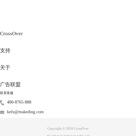
CrossOver
支持
关于
图3：字体安装程序
广告联盟
2、选择一款合适的字体，比如“思源黑体-简体中文”，然后点击继续，选
择运行有乱码的容器，如“东方财富”容器，单击“继续”进行字体安装。
联系客服
400-8765-888
kefu@makeding.com
Copyright © 2026
CrossOver