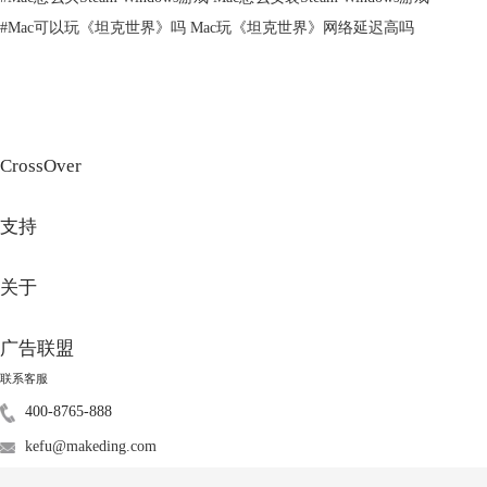
图2：CrossOver
#
Mac可以玩《坦克世界》吗 Mac玩《坦克世界》网络延迟高吗
2、启动CrossOver并搜索Steam
1）打开CrossOver软件，在主界面左下角点击【安装】，并搜索
【Steam】，选择Steam并进行安装。
CrossOver
支持
关于
广告联盟
联系客服
图3：搜索Steam
400-8765-888
2）点击【安装】后，CrossOver将自动配置并下载必要的文件来创建
kefu@makeding.com
Windows环境。安装过程中会出现Steam安装程序，流程和PC端相同，建