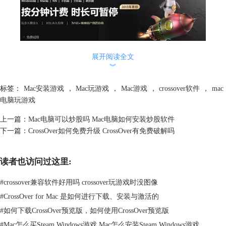
图1：雷神加速器
展开阅读全文
重新安装：
︾
如果是自己准备的Steam安装包，手动使用CrossOver安装，可能是安装包
标签：
Mac安装游戏
，
Mac玩游戏
，
Mac游戏
，
crossover软件
，
mac
损坏或者其他情况。建议直接使用CrossOver的【搜索】功能下载安装
电脑玩游戏
Steam，以下是详细的安装步骤：
1、下载并安装CrossOver
上一篇：
Mac电脑可以炒股吗 Mac电脑如何安装炒股软件
前往CrossOver中文网站，下载最新版安装包。下载完成后，双击安装包
下一篇：
CrossOver如何免费升级 CrossOver有免费破解吗
并按照提示完成安装。
读者也访问过这里:
#
crossover兼容软件好用吗 crossover玩游戏时没图像
#
CrossOver for Mac 是如何进行下载、安装与激活的
#
如何下载CrossOver预览版，如何使用CrossOver预览版
#
Mac怎么买Steam Windows游戏 Mac怎么安装Steam Windows游戏