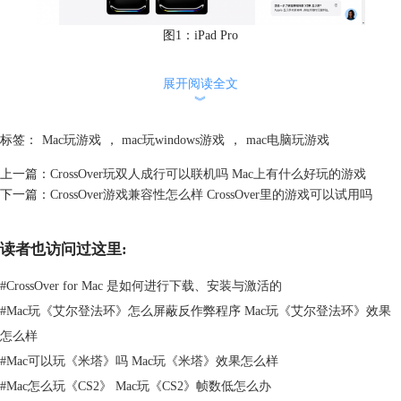
图1：iPad Pro
2、游戏生态差异
展开阅读全文
iPad中的App Store以移动游戏为主，里面有很多免费的游戏，部分游戏采
︾
用内购模式，如《王者荣耀》《和平精英》等，也有很多小游戏。而Mac
中的游戏生态相对薄弱，原生支持的大型游戏较少，但通过
CrossOver
这
标签：
Mac玩游戏
，
mac玩windows游戏
，
mac电脑玩游戏
款工具，可直接运行Windows平台的Steam游戏库，运行例如《暗黑破坏
神4》《霍格沃茨之遗》等大型游戏，且性能接近原生Windows环境。
上一篇：
CrossOver玩双人成行可以联机吗 Mac上有什么好玩的游戏
下一篇：
CrossOver游戏兼容性怎么样 CrossOver里的游戏可以试用吗
读者也访问过这里:
#
CrossOver for Mac 是如何进行下载、安装与激活的
#
Mac玩《艾尔登法环》怎么屏蔽反作弊程序 Mac玩《艾尔登法环》效果
怎么样
#
Mac可以玩《米塔》吗 Mac玩《米塔》效果怎么样
#
Mac怎么玩《CS2》 Mac玩《CS2》帧数低怎么办
图2：CrossOver