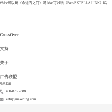
#
Mac可以玩《命运石之门》吗 Mac可以玩《Fate/EXTELLA LINK》吗
3、使用场景
iPad的优势在于便携性，适合碎片化娱乐和使用触控或者重力感应的赛车
游戏的游戏，而Mac更适合大型游戏。
二、Mac可以玩iPad游戏吗
由于iPad运行的是iPadOS开发，和macOS采用不同的系统架构，两者无法
CrossOver
直接互通。但通过技术手段，我们也能间接实现跨平台游戏体验。
1、原生兼容性的限制
苹果虽推出Mac Catalyst技术（可以让程序员将iPad应用移植至Mac），但
支持
实际支持的游戏寥寥无几。大多数iPad游戏都需要触屏操作，例如《王者
荣耀》《和平精英》，移植后需适配键鼠逻辑，开发成本较高，甚至会破
关于
坏游戏平衡。
广告联盟
联系客服
400-8765-888
kefu@makeding.com