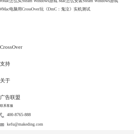
#
Mac怎么买Steam Windows游戏 Mac怎么安装Steam Windows游戏
统的安装和配置。
#
Mac电脑用CrossOver玩《DmC：鬼泣》实机测试
3）切换到Windows系统后，还需要安装该工具提供的“安装程序”，这个
程序可以让Windows系统更稳定地在Mac硬件上运行。
CrossOver
支持
关于
广告联盟
图3：Windows安装【Boot Camp】
联系客服
400-8765-888
二、Mac安装exe软件用什么方法
由于macOS与Windows系统存在差异，macOS除了使用上文介绍的双系统
kefu@makeding.com
方案来运行exe程序之外，还可以使用虚拟机或者CrossOver兼容层软件，