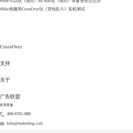
#
Mac可以玩《地壳》吗 Mac玩《地壳》弹窗警告怎么办
工具，支持直接在macOS上安装Windows游戏，相比于【虚拟机】其核心
#
Mac电脑用CrossOver玩《背包乱斗》实机测试
优势包括：
CrossOver
支持
图3：CrossOver
1）一键安装：内置搜索功能，可以一键安装Steam等平台。
关于
2）高效运行：轻量化运行，避免【虚拟机】的性能损耗，帧率接近
Windows系统。
广告联盟
3）资源占用低：相比虚拟机，CrossOver对内存和CPU的占用更低，适合
硬件配置不高的Mac。
联系客服
400-8765-888
kefu@makeding.com