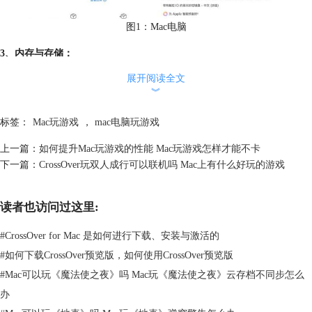
图1：Mac电脑
3、内存与存储：
建议至少16GB内存，或者更高内存（上不封顶），因为大内存可以有效
展开阅读全文
减少游戏的卡顿。存储方面，建议选择256GB以上的固态硬盘（SSD），
︾
因为很多游戏占用存储空间很大，一款游戏可能都要占据100G的存储空
间。
标签：
Mac玩游戏
，
mac电脑玩游戏
上一篇：
如何提升Mac玩游戏的性能 Mac玩游戏怎样才能不卡
下一篇：
CrossOver玩双人成行可以联机吗 Mac上有什么好玩的游戏
读者也访问过这里:
#
CrossOver for Mac 是如何进行下载、安装与激活的
图2：Mac存储大小
#
如何下载CrossOver预览版，如何使用CrossOver预览版
#
Mac可以玩《魔法使之夜》吗 Mac玩《魔法使之夜》云存档不同步怎么
软件优化与CrossOver打破系统壁垒：
办
对于非原生macOS游戏【如《赛博朋克2077》《黑神话：悟空》】，可通
过CrossOver实现Mac电脑无缝运行。CrossOver是一款无需虚拟机的兼容