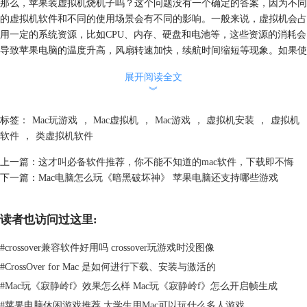
那么，苹果装虚拟机烧机子吗？这个问题没有一个确定的答案，因为不同
的虚拟机软件和不同的使用场景会有不同的影响。一般来说，虚拟机会占
用一定的系统资源，比如CPU、内存、硬盘和电池等，这些资源的消耗会
导致苹果电脑的温度升高，风扇转速加快，续航时间缩短等现象。如果使
用虚拟机的时间较长，或者运行较大型的应用程序，这些现象会更加明
展开阅读全文
显。
︾
标签：
Mac玩游戏
，
Mac虚拟机
，
Mac游戏
，
虚拟机安装
，
虚拟机
软件
，
类虚拟机软件
上一篇：
这才叫必备软件推荐，你不能不知道的mac软件，下载即不悔
下一篇：
Mac电脑怎么玩《暗黑破坏神》 苹果电脑还支持哪些游戏
读者也访问过这里:
图2：配置虚拟机
#
crossover兼容软件好用吗 crossover玩游戏时没图像
#
CrossOver for Mac 是如何进行下载、安装与激活的
但是，并不意味着苹果装虚拟机就一定会烧机子。因为苹果电脑本身就有
着很好的散热设计和保护机制，它会根据温度调节CPU的频率和功耗，以
#
Mac玩《寂静岭f》效果怎么样 Mac玩《寂静岭f》怎么开启帧生成
及风扇的转速和噪音，来保证电脑的正常运行和安全。而且，用户也可以
#
苹果电脑休闲游戏推荐 大学生用Mac可以玩什么多人游戏