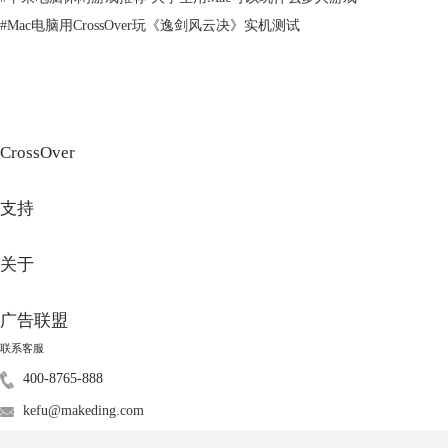
通过一些方法来减少虚拟机对苹果电脑的影响，比如：
#
Mac电脑用CrossOver玩《逸剑风云决》实机测试
1、选择合适的虚拟机软件和版本，根据自己的需求和硬件配置进行优化
设置。
2、为虚拟机分配合理的资源，比如CPU核心数、内存大小、硬盘空间
等，避免过多或过少。
3、在使用虚拟机时关闭不必要的应用程序和服务，释放更多的系统资
源。你可以使用CleanMyMac X快速释放内存。
CrossOver
4、在使用虚拟机时保持良好的散热环境，避免将电脑放在软质或密闭的
物体上，比如床、沙发、枕头等。
支持
5、在使用虚拟机时定期清理电脑内部和外部的灰尘和杂物，保持通风畅
通。
关于
6、在使用虚拟机时注意观察电脑的温度和性能变化，如果发现异常情况
及时停止使用或调整设置。
广告联盟
联系客服
400-8765-888
kefu@makeding.com