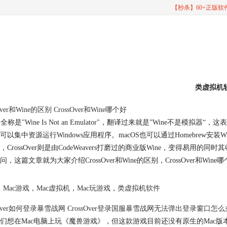
【秒杀】60+正版
类虚拟机
Over和Wine的区别 CrossOver和Wine哪个好
是全称是"Wine Is Not an Emulator"，翻译过来就是”Wine不是
可以集中资源运行Windows应用程序。macOS也可以通过Homebrew安装W
，CrossOver则是由CodeWeavers打磨过的商业版Wine，变得易用的同时
问，这篇文章就为大家介绍CrossOver和Wine的区别，CrossOver和Win
Mac游戏
，
Mac虚拟机
，
Mac玩游戏
，
类虚拟机软件
ssOver如何登录暴雪战网 CrossOver登录国服暴雪战网无法弹出登录窗口怎么
们想在Mac电脑上玩《魔兽游戏》，但这款游戏目前还没有原生的Mac版本，只