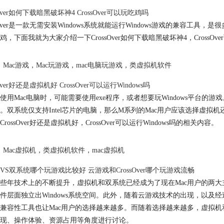
sOver如何下载暗黑破坏神4 CrossOver可以玩吃鸡吗
ssOver是一款无需安装Windows系统就能运行Windows游戏的兼容工具，
鸡，下面我就为大家介绍一下CrossOver如何下载暗黑破坏神4，CrossO
Mac游戏
，
Mac玩游戏
，
mac电脑玩游戏
，
类虚拟机软件
sOver好还是虚拟机好 CrossOver可以运行Windows吗
使用Mac电脑时，可能需要使用exe程序，或者想要玩Windows平台的游戏。M
。双系统仅支持Intel芯片的电脑，那么M系列的Mac用户应该选择虚拟机还是Cro
rossOver好还是虚拟机好，CrossOver可以运行Windows吗的相关内容。
Mac虚拟机
，
类虚拟机软件
，
mac虚拟机
VS双系统哪个玩游戏比较好 云游戏和CrossOver哪个玩游戏流畅
些年技术上的不断提升，虚拟机和双系统已经成为了现在Mac用户的两大主
件层面独立出Windows系统空间。此外，随着云游戏技术的出现，以及经过Code
兼容性工具也让Mac用户的选择越来越多。而随着选择越来越多，虚拟机和双
现、操作体验、资源占用等角度进行讨论。