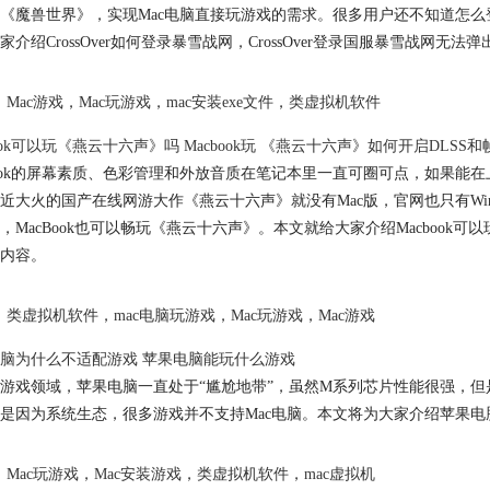
《魔兽世界》，实现Mac电脑直接玩游戏的需求。很多用户还不知道怎
家介绍CrossOver如何登录暴雪战网，CrossOver登录国服暴雪战网
Mac游戏
，
Mac玩游戏
，
mac安装exe文件
，
类虚拟机软件
book可以玩《燕云十六声》吗 Macbook玩 《燕云十六声》如何开启DLSS
book的屏幕素质、色彩管理和外放音质在笔记本里一直可圈可点，如果能在
近大火的国产在线网游大作《燕云十六声》就没有Mac版，官网也只有Wind
，MacBook也可以畅玩《燕云十六声》。本文就给大家介绍Macbook可
内容。
类虚拟机软件
，
mac电脑玩游戏
，
Mac玩游戏
，
Mac游戏
脑为什么不适配游戏 苹果电脑能玩什么游戏
游戏领域，苹果电脑一直处于“尴尬地带”，虽然M系列芯片性能很强，
是因为系统生态，很多游戏并不支持Mac电脑。本文将为大家介绍苹果
Mac玩游戏
，
Mac安装游戏
，
类虚拟机软件
，
mac虚拟机