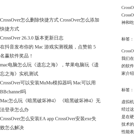
Cros
Cro
CrossOver怎么删除快捷方式 CrossOver怎么添加
神和吃
快捷方式
CrossOver 26.3.0 版本更新日志
标签：
在抖音发布你的 Mac 游戏实测视频，点赞前 5
Cros
名赢软件奖品！
我们在
mac电脑怎么玩《遗忘之海》，苹果电脑玩《遗
的软件
忘之海》实机测试
家介绍C
CrossOver可以安装MuMu模拟器吗 Mac可以用
标签：
BBchannel吗
Mac怎么玩《暗黑破坏神4》 《暗黑破坏神4》无
虚拟机
法登录怎么办
经过这
是在硬
CrossOver怎么安装EA app CrossOver安装exe失
技术的
败怎么解决
性能表