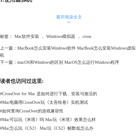
展开阅读全文
︾
标签：
Mac软件安装
，
Windows模拟器
，
cross
上一篇：
MacBook怎么安装Windows软件 MacBook怎么安装Windows虚拟
机
下一篇：
macOS和Windows的区别 MacOS怎么运行Windows程序
读者也访问过这里:
图2：虚拟机
#
CrossOver for Mac 是如何进行下载、安装与激活的
通过安装虚拟机软件（例如Parallels Desktop、VMware Fusion或
#
Mac电脑用CrossOver玩《太吾绘卷》实机测试
VirtualBox），可以在Mac上创建一个虚拟的Windows环境，并在其中运行
Windows操作系统。虚拟机软件模拟了一个完整的Windows环境，允许在
#
如何查询CrossOver的游戏兼容性
Mac上运行exe文件和其他Windows应用程序。
#
Mac可以玩《米塔》吗 Mac玩《米塔》效果怎么样
2.使用Boot Camp
#
Mac怎么玩《CS2》 Mac玩《CS2》帧数低怎么办