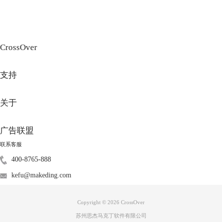
CrossOver
支持
图3：Boot Camp
苹果官方提供了名为Boot Camp的实用程序，它可以帮助你在Mac上安装
关于
Windows操作系统。通过使用Boot Camp，你可以在Mac电脑上创建一个独
立的Windows分区，并在该分区上安装Windows操作系统。这样，你可以
广告联盟
在启动时选择进入Windows环境，并运行exe文件。
3.使用WINE或类似工具
联系客服
400-8765-888
kefu@makeding.com
Copyright © 2026
CrossOver
苏州思杰马克丁软件有限公司