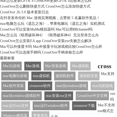
Mac怎么更新GPTK 4 CrossOver更新GPTK 4后效果怎么样
CrossOver怎么删除快捷方式 CrossOver怎么添加快捷方式
CrossOver 26.3.0 版本更新日志
在抖音发布你的 Mac 游戏实测视频，点赞前 5 名赢软件奖品！
mac电脑怎么玩《遗忘之海》，苹果电脑玩《遗忘之海》实机测试
CrossOver可以安装MuMu模拟器吗 Mac可以用BBchannel吗
Mac怎么玩《暗黑破坏神4》 《暗黑破坏神4》无法登录怎么办
CrossOver怎么安装EA app CrossOver安装exe失败怎么解决
Mac可以外接显卡吗 Mac外接显卡玩游戏相比较CrossOver怎么样
CrossOver可以连接手柄吗 CrossOver手柄体验怎么样
最新标签
cross
Mac玩游戏
Mac游戏
Mac安装游戏
Mac虚拟机
Mac支持
mac电脑玩游戏
mac虚拟机
虚拟机软件
虚拟机安装
Mac软件安装
crossover软件
mac玩windows游戏
mac玩的游戏
exe
mac玩windows游戏软件
mac安装exe文件
CrossOver中文官网
吗
Mac不支持
mac运行exe文件
mac运行windows软件
crossover下载
exe格式怎
Windows模拟器
苹果资讯
么办