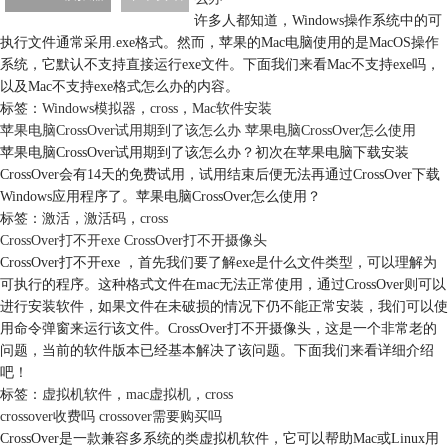
许多人都知道，Windows操作系统中的可
执行文件通常采用.exe格式。然而，苹果的Mac电脑使用的是MacOS操作
系统，它默认不支持直接运行exe文件。下面我们来看Mac不支持exe吗，
以及Mac不支持exe格式怎么办的内容。
标签：
Windows模拟器
，
cross
，
Mac软件安装
苹果电脑CrossOver试用期到了该怎么办 苹果电脑CrossOver怎么使用
苹果电脑CrossOver试用期到了该怎么办？初次在苹果电脑下载安装
CrossOver会有14天的免费试用，试用结束后便无法再通过CrossOver下载
Windows应用程序了。苹果电脑CrossOver怎么使用？
标签：
激活
，
激活码
，
cross
CrossOver打不开exe CrossOver打不开摄像头
CrossOver打不开exe ，首先我们要了解exe是什么文件类型，可以理解为
可执行的程序。这种格式文件在mac无法正常使用，通过CrossOver则可以
进行安装软件，如果文件在未破损的情况下仍不能正常安装，我们可以使
用命令弹窗来运行该文件。CrossOver打不开摄像头，这是一个非常老的
问题，当前的软件版本已经基本解决了该问题。下面我们来看详细介绍
吧！
标签：
虚拟机软件
，
mac虚拟机
，
cross
cross
over收费吗
cross
over需要购买吗
CrossOver是一款兼容多系统的类虚拟机软件，它可以帮助Mac或Linux用