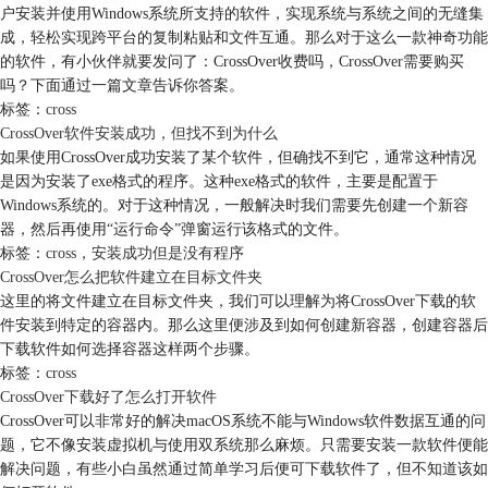
户安装并使用Windows系统所支持的软件，实现系统与系统之间的无缝集
成，轻松实现跨平台的复制粘贴和文件互通。那么对于这么一款神奇功能
的软件，有小伙伴就要发问了：CrossOver收费吗，CrossOver需要购买
吗？下面通过一篇文章告诉你答案。
标签：
cross
CrossOver软件安装成功，但找不到为什么
如果使用CrossOver成功安装了某个软件，但确找不到它，通常这种情况
是因为安装了exe格式的程序。这种exe格式的软件，主要是配置于
Windows系统的。对于这种情况，一般解决时我们需要先创建一个新容
器，然后再使用“运行命令”弹窗运行该格式的文件。
标签：
cross
，
安装成功但是没有程序
CrossOver怎么把软件建立在目标文件夹
这里的将文件建立在目标文件夹，我们可以理解为将CrossOver下载的软
件安装到特定的容器内。那么这里便涉及到如何创建新容器，创建容器后
下载软件如何选择容器这样两个步骤。
标签：
cross
CrossOver下载好了怎么打开软件
CrossOver可以非常好的解决macOS系统不能与Windows软件数据互通的问
题，它不像安装虚拟机与使用双系统那么麻烦。只需要安装一款软件便能
解决问题，有些小白虽然通过简单学习后便可下载软件了，但不知道该如