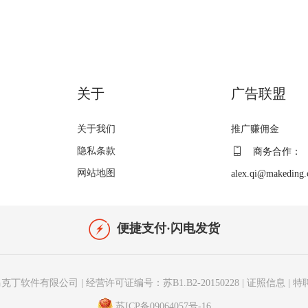
关于
广告联盟
关于我们
推广赚佣金
隐私条款
商务合作：
网站地图
alex.qi@makeding
便捷支付·闪电发货
克丁软件有限公司
|
经营许可证编号：苏B1.B2-20150228
|
证照信息
|
特
苏ICP备09064057号-16