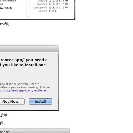
va项
提示
程。