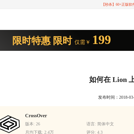
【秒杀】60+正版
199
限时特惠
限时
仅需￥
如何在 Lion 
发布时间：2018-03-20
CrossOver
版本: 26
语言: 简体中文
月均下载: 2.4万
评分: 4.3