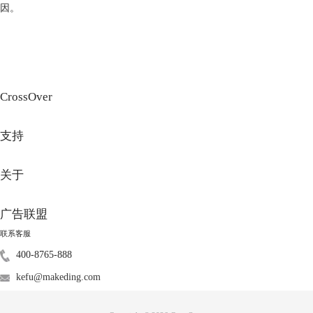
2、在这个软件中的容器显示出来之后，选择我们需要卸载的Windows应
因。
用所在的容器，然后左击，在出现的下来列表中选择删除选项，接下来会
出现一个确认窗口，点击“删除”即可。
CrossOver
支持
关于
广告联盟
联系客服
400-8765-888
kefu@makeding.com