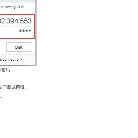
D密码
ver下载
试用哦。
。