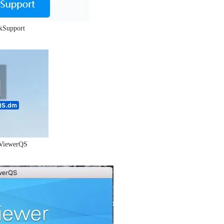
upport
iewerQS