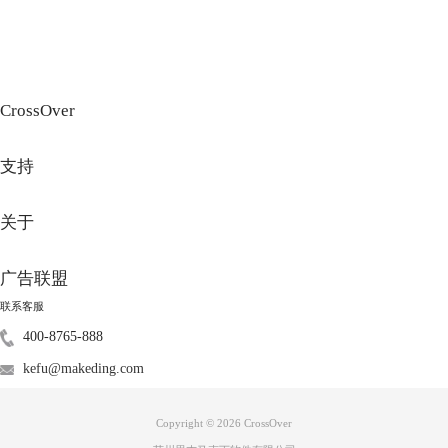
件，到办公软件，再到财务与会计，数据库等，包含种类之多，且对于没
有收录的软件，用户只需要下载好安装包，通过硬盘连接至Mac上即可安
装。
CrossOver
支持
关于
广告联盟
联系客服
400-8765-888
kefu@makeding.com
Copyright © 2026
CrossOver