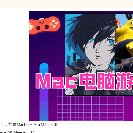
：苹果MacBook Air(M1,2020)
cOS Monterey 12.1