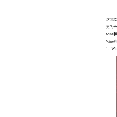
这两款
更为合
wine
Wine
1、W