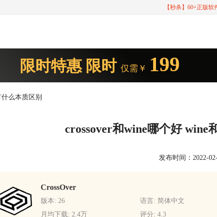
【秒杀】60+正版
199
限时特惠
限时
仅需￥
over有什么本质区别
crossover和wine哪个好 wi
发布时间：2022-02-24
CrossOver
版本: 26
语言: 简体中文
月均下载: 2.4万
评分: 4.3