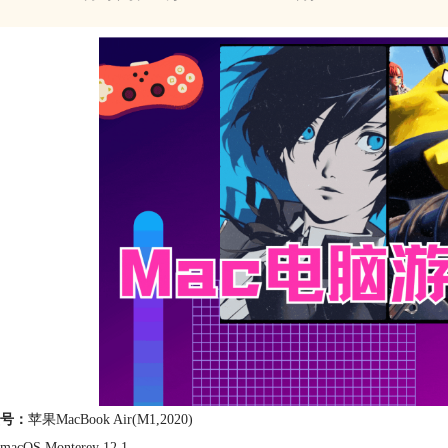
号：
苹果MacBook Air(M1,2020)
macOS Monterey 12.1