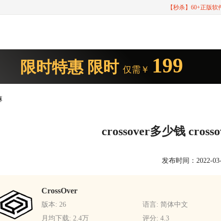
【秒杀】60+正版
199
限时特惠
限时
仅需￥
嘛
crossover多少钱 cr
发布时间：2022-03-17
CrossOver
版本: 26
语言: 简体中文
月均下载: 2.4万
评分: 4.3