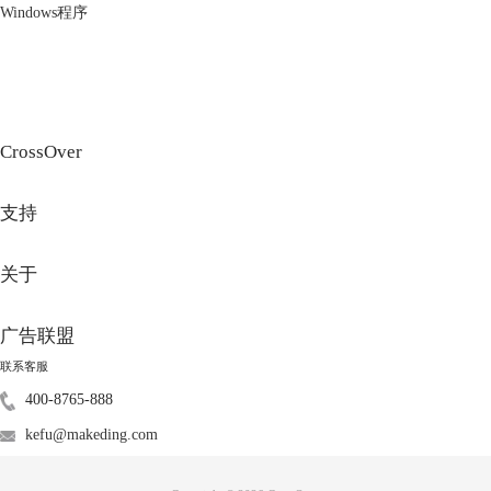
Windows程序
图2：App Store界面
在App Store页面上，点击“获取”按钮，然后输入Apple ID密码以完成下
载。下载完成后，将在Launchpad或Dock中看到YouTube应用程序的图
标。点击该图标即可打开YouTube应用程序，并开始浏览和观看视频。
CrossOver
二、Mac电脑怎么玩游戏
Mac电脑如何玩游戏取决于我们的需求和游戏类型，以下是几种常见的方
支持
法。
1.Steam平台
关于
广告联盟
联系客服
400-8765-888
kefu@makeding.com