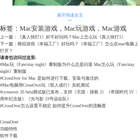
展开阅读全文
︾
标签：
Mac安装游戏
，
Mac玩游戏
，
Mac游戏
上一篇：
《真人快打1》好不好玩吗？Mac上怎么玩《真人快打1》
下一篇：
模拟游戏《幸福工厂》好玩吗？《幸福工厂》怎么在mac电脑上
打开？
读者也访问过这里:
#
Mac玩《Fate/stay night》重制版为什么总是闪退 Mac怎么玩《Fate/stay
night》重制版
#
CrossOver for Mac 是如何进行下载、安装与激活的
#
Mac电脑用CrossOver玩《双人成行》实机测试
游戏提供了四个独特的职业可供玩家选择：枪手、侦察兵、工程师和矿
#
crossover 26 beta测试版已发布，支持《天国：拯救 2》《帝国时代 IV：
工。每个职业都有不同的技能和装备，玩家可以根据自己的喜好和游戏需
周年纪念版》《光与影 33号远征队》
求选择合适的角色。在游戏中，玩家需要与其他玩家合作，利用职业的特
#
CrossOver怎么设置不稳定 如何提升CrossOver的流畅度
点和技能进行团队合作，共同完成任务。游戏中的环境是由程序随机生成
的，可以进行完全破坏，给玩家带来不同的挑战和乐趣。
CrossOver
《深岩银河》的特点包括百分之百可破坏的环境、程序生成的洞穴、与外
功能特性
星怪物的战斗、丰富的装备和武器系统等。玩家可以在游戏中挖掘珍贵的
软件下载
矿物资源，升级自己的装备和技能，同时要注意应对各种敌人的攻击和突