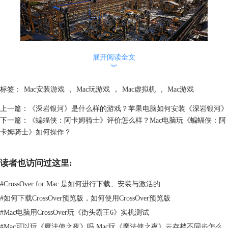
展开阅读全文
︾
《幸福工厂》提供了丰富多样的机器和设备供玩家使用，在游戏过程中需
标签：
Mac安装游戏
，
Mac玩游戏
，
Mac虚拟机
，
Mac游戏
要合理规划和管理资源，优化生产流程，提高生产效率。游戏采用了第一
人称视角，让玩家可以更加身临其境地探索和建造。
上一篇：
《深岩银河》是什么样的游戏？苹果电脑如何安装《深岩银河》
二、《幸福工厂》怎么在mac电脑上打开？
下一篇：
《蝙蝠侠：阿卡姆骑士》评价怎么样？Mac电脑玩《蝙蝠侠：阿
在苹果电脑上运行《幸福工厂》需要安装crossover。
卡姆骑士》如何操作？
CrossOver是一款可以让你在Mac或Linux上运行Windows软件的程序。通
过CrossOver，你可以对Windows游戏进行无缝运行，无需再购买虚拟机和
读者也访问过这里:
系统。CrossOver支持包括《战神》，《幻兽帕鲁》,《赛博朋克2077》,
《艾尔登法环》等大量热门游戏。
#
CrossOver for Mac 是如何进行下载、安装与激活的
第1步：点击
这里
下载并安装crossover这款软件。下载下来的是一个zip格
#
如何下载CrossOver预览版，如何使用CrossOver预览版
式的文件包，你需要用苹果自带的解压工具【归档实用工具】来解压它。
解压完成后双击图标，软件就能自动安装。
#
Mac电脑用CrossOver玩《街头霸王6》实机测试
#
Mac可以玩《魔法使之夜》吗 Mac玩《魔法使之夜》云存档不同步怎么