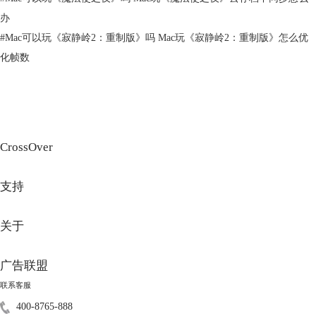
办
#
Mac可以玩《寂静岭2：重制版》吗 Mac玩《寂静岭2：重制版》怎么优
化帧数
CrossOver
第2步：安装Steam，
在软件首页界面找到steam下载入口，直接选中就能
安装。
支持
关于
广告联盟
联系客服
400-8765-888