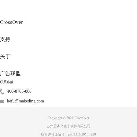
泛的轰动。但是个人觉得，其性价比不如MacBook Pro。如果是看重颜值
及薄厚程度的用户可以考虑入手。
CrossOver
支持
关于
广告联盟
联系客服
400-8765-888
图3：MacBook Air
kefu@makeding.com
Mac mini
Mac mini是一款迷你主机，也就是说它本身并不附带显示屏。如果购买
Mac mini的话，仍需再单独购买一款显示屏。如果说要相比其他的苹果产
Copyright © 2026
CrossOver
品，“小”也许是它的主要特色。
苏州思杰马克丁软件有限公司
经营许可证编号：苏B1.B2-20150228