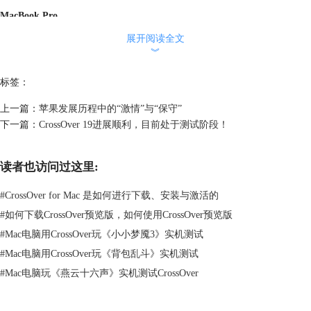
MacBook Pro
MacBook Pro是性能较好的一款便携式笔记本电脑。自从2006年发布之
展开阅读全文
后，人气一直处于高居不下的状态。高性能、便携式以及价格较优惠等特
︾
点让其成为苹果公司的主打产品。而MacBook Pro的面向人群也是较广泛
的上班族及学生党。
标签：
上一篇：
苹果发展历程中的“激情”与“保守”
下一篇：
CrossOver 19进展顺利，目前处于测试阶段！
读者也访问过这里:
#
CrossOver for Mac 是如何进行下载、安装与激活的
#
如何下载CrossOver预览版，如何使用CrossOver预览版
#
Mac电脑用CrossOver玩《小小梦魇3》实机测试
图2：MacBook Pro
#
Mac电脑用CrossOver玩《背包乱斗》实机测试
#
Mac电脑玩《燕云十六声》实机测试CrossOver
MacBook Air
MacBook Air是MacBook中较具特色的一款。2008年，MacBook Air以“全
球最薄笔记本电脑”（在当时是最薄）公布于世。产品一经发布就引起广