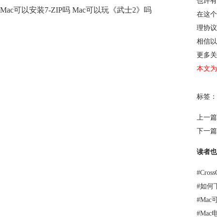
也许有
Mac可以安装7-ZIP吗 Mac可以玩《武士2》吗
在这个
理协议
相信以
更多关
本文为
标签：
上一篇
下一篇
读者也
#
Cro
#
如何下
#
Ma
#
Mac