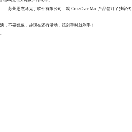
RS 宣布中国地区独家合作伙伴
。
——苏州思杰马克丁软件有限公司，就 CrossOver Mac 产品签订了独家代
滴，不要犹豫，趁现在还有活动，该剁手时就剁手！
。