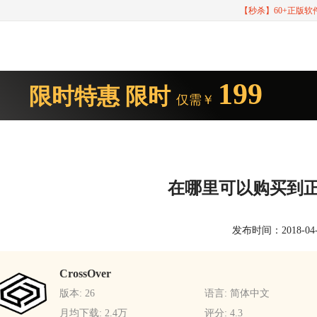
【秒杀】60+正版
199
限时特惠
限时
仅需￥
在哪里可以购买到正版的
发布时间：2018-04-27
CrossOver
版本: 26
语言: 简体中文
月均下载: 2.4万
评分: 4.3