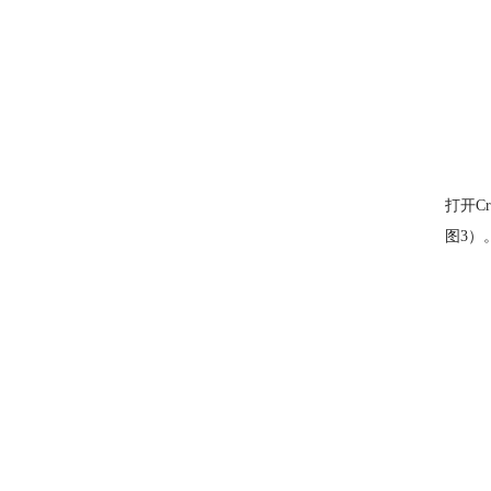
打开C
图3）