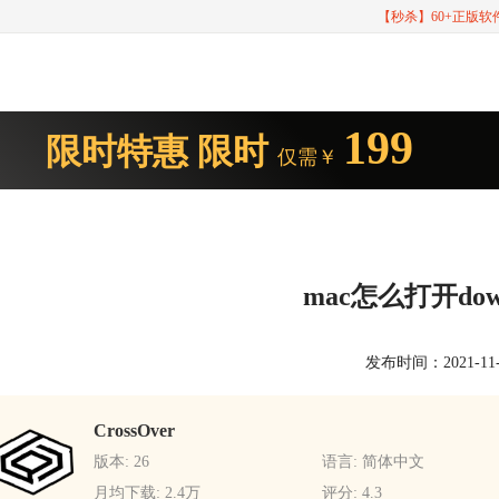
【秒杀】60+正版
199
限时特惠
限时
仅需￥
mac怎么打开dow
发布时间：2021-11-24
CrossOver
版本: 26
语言: 简体中文
月均下载: 2.4万
评分: 4.3