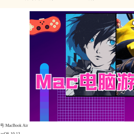
:MacBook Air
cOS 10.13