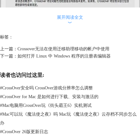
展开阅读全文
︾
标签：
上一篇：
Crossover无法在使用迁移助理移动的帐户中使用
下一篇：
如何打开 Linux 中 Windows 程序的注册表编辑器
图2：更新
在勾选完成之后，CrossOver将会周期性的检查是否有新版本发布，如果
有，CrossOver将会告诉我们所包含哪些新特性或者改进，同事，也会询
读者也访问过这里:
问我们是否要安装更新，当然我们也可以选择保留当前版本。
#
CrossOver安全吗 CrossOver游戏分辨率怎么调整
当然，如果有的小伙伴们觉得自动更新不符合自己的心意，那么可以选择
手动更新，具体可以参考教程：
CrossOver 怎么进行更新软件
。
#
CrossOver for Mac 是如何进行下载、安装与激活的
想要了解这款软件更多的新鲜资讯和使用技巧，请登录中文官网进行查
#
Mac电脑用CrossOver玩《街头霸王6》实机测试
看。
#
Mac可以玩《魔法使之夜》吗 Mac玩《魔法使之夜》云存档不同步怎么
本文为原创，转载请标明原址：
http://www.crossoverchina.com/rumen/co-
办
zdgx.html
#
CrossOver 26版更新日志