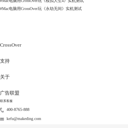
#
Mac电脑用CrossOver玩《模拟人生4》实机测试
该应用程序上，右键呼叫菜单，选择“移动到废纸篓”即可。
#
Mac电脑用CrossOver玩《永劫无间》实机测试
图4：容器界面
除此之外，还可点击Crossover左上角的三个蓝色酒瓶标志，点击后
CrossOver
Crossover界面会显示用户安装的所有软件。此时也可直接在软件上右键呼
叫菜单栏，将其移动至Mac的废纸篓即可完成卸载。
支持
关于
广告联盟
联系客服
400-8765-888
kefu@makeding.com
图5：容器界面