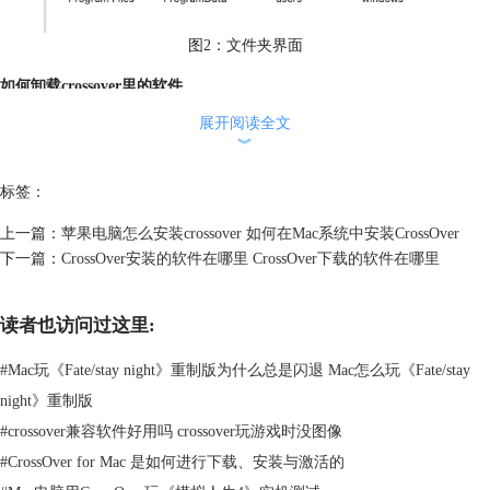
图2：文件夹界面
如何卸载crossover里的软件
卸载Crossover里的软件是较为简单的操作了。
展开阅读全文
当容器中仅有您需要卸载的软件时，可在容器名字上点击右键，点选“删
︾
除…”,将该容器直接删除掉，软件也就卸载了。
标签：
上一篇：
苹果电脑怎么安装crossover 如何在Mac系统中安装CrossOver
下一篇：
CrossOver安装的软件在哪里 CrossOver下载的软件在哪里
读者也访问过这里:
#
Mac玩《Fate/stay night》重制版为什么总是闪退 Mac怎么玩《Fate/stay
night》重制版
#
crossover兼容软件好用吗 crossover玩游戏时没图像
图3：容器界面
#
CrossOver for Mac 是如何进行下载、安装与激活的
当容器中有多个应用软件时，要删除的只是其中一个应用程序，那么就在