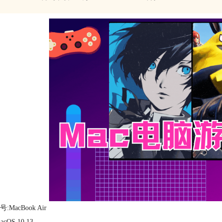
:MacBook Air
cOS 10.13