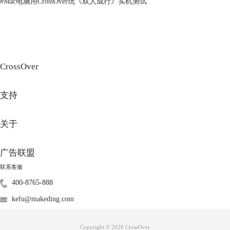
#
Mac电脑用CrossOver玩《双人成行》实机测试
苹果虚拟机怎么安装Windows
当游戏玩家需要同时玩Steam和Windows系统支持的其他游戏，或者本地
电脑已经下载好Steam的Windows版本时，可以选择安装Windows容器。在
该容器下安装Steam客户端及其他游戏文件。
第一步，打开Crossover，点击“安装Windows应用程序”。
CrossOver
第二步，点击“选择安装包”，然后点击“选择安装文件”。
支持
关于
图4：安装界面
广告联盟
第三步，从文件夹中导入下载好的Steam软件（一般Mac下载的文件，都
联系客服
在“下载”文件夹中）。
400-8765-888
kefu@makeding.com
Copyright © 2026
CrossOver