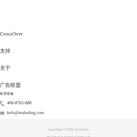
CrossOver
图3：选择镜像文件
支持
安装操作系统时，在【安装程序光盘镜像文件】窗口中添加前面下载的镜
关于
像文件即可，然后单击【下一步】。
3.安装操作系统
广告联盟
联系客服
400-8765-888
kefu@makeding.com
Copyright © 2026
CrossOver