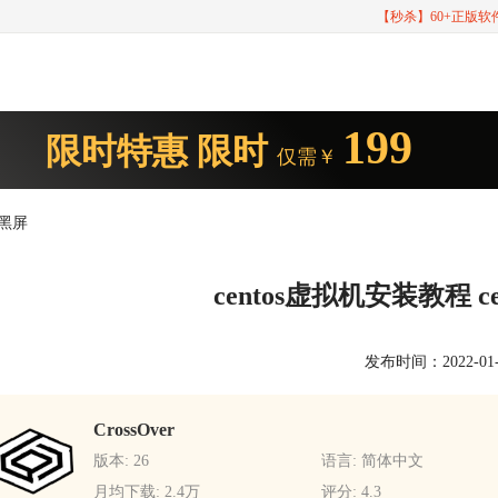
【秒杀】60+正版
199
限时特惠
限时
仅需￥
机黑屏
centos虚拟机安装教程 
发布时间：2022-01-28
CrossOver
版本: 26
语言: 简体中文
月均下载: 2.4万
评分: 4.3