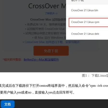
图1： 下载Linux版C
完成后在下载路径下打开centos终端界面中，然后输入命令“rpm -ivh cros
要用户输入yes或者no，直接输入yes点击回车即可。