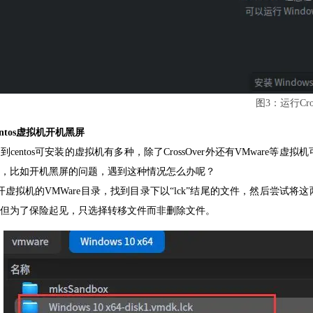
图3：运行Cros
entos虚拟机开机黑屏
到centos可安装的虚拟机有多种，除了CrossOver外还有VMwar
，比如开机黑屏的问题，遇到这种情况怎么办呢？
开虚拟机的VMWare目录，找到目录下以“lck”结尾的文件，然后尝
但为了保险起见，只选择转移文件而非删除文件。