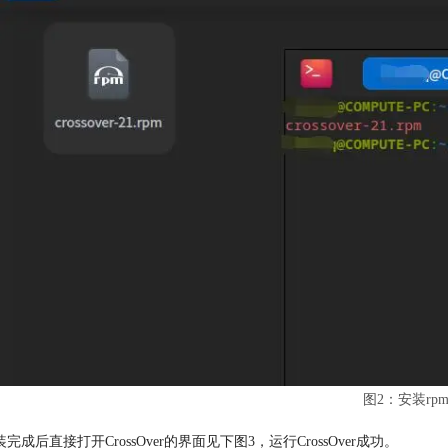
图2：安装rp
完成后直接打开CrossOver的界面见下图3，运行CrossOver成功。