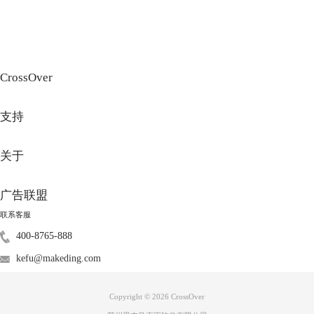
CrossOver
支持
关于
图3：CrossOver玩游戏
CrossOver是应用兼容工具，而非系统虚拟化方案，因此不存在“实现双系
广告联盟
统”的功能属性。其价值在于降低跨平台应用运行的资源开销与操作复杂
联系客服
度，而非替代双系统或虚拟机的完整系统运行能力。因此在兼容性表现方
面，比不上虚拟机和双系统，但该软件已经支持大量游戏，大家可以前往
400-8765-888
CrossOver中文网站免费下载体验。
kefu@makeding.com
Copyright © 2026
CrossOver