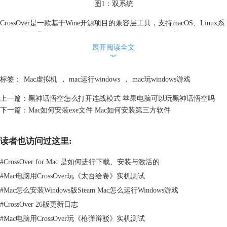
图1：双系统
CrossOver是一款基于Wine开源项目的兼容层工具，支持macOS、Linux系
统，原理是通过API转换层实现Windows软件调用的接口与macOS、Linux
系统的指令映射，在不安装完整Windows系统的前提下，为软件提供模拟
展开阅读全文
︾
运行环境。
标签：
Mac虚拟机
，
mac运行windows
，
mac玩windows游戏
上一篇：
黑神话悟空怎么打开连战模式 苹果电脑可以玩黑神话悟空吗
下一篇：
Mac如何安装exe文件 Mac如何安装第三方软件
读者也访问过这里:
图2：CrossOver
#
CrossOver for Mac 是如何进行下载、安装与激活的
技术实现上，CrossOver通过构建Windows环境容器【Bottle】，封装应用
#
Mac电脑用CrossOver玩《太吾绘卷》实机测试
所需的动态链接库（DLL）、注册表项及系统配置，实现与宿主系统的隔
#
Mac怎么安装Windows版Steam Mac怎么运行Windows游戏
离运行。例如在macOS环境中，我们可以直接下载安装Windows版本的
#
CrossOver 26版更新日志
Steam，并且支持下载安装很多Windows游戏，相比于双系统，无需重
#
Mac电脑用CrossOver玩《枪弹辩驳》实机测试
启、无需复杂的安装流程。